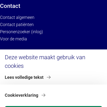
Contact
Contact algemeen
Contact patiënten
Personenzoeker (inlog)
Voor de media
Service
Deze website maakt gebruik van
cookies
Brandportal/Huisstijl (inlog)
Servicedesk HR (inlog)
Lees volledige tekst
Servicedesk IT
Serviceportaal VU (inlog)
Serviceportaal VU (voor externen)
Cookieverklaring