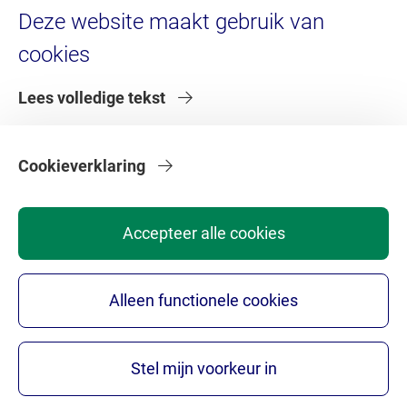
Service
Deze website maakt gebruik van
cookies
Brandportal/Huisstijl (inlog)
Servicedesk HR (inlog)
Lees volledige tekst
Servicedesk IT
Serviceportaal VU (inlog)
Serviceportaal VU (voor externen)
Cookieverklaring
Accepteer alle cookies
Alleen functionele cookies
Privacy statement
Disclaimer
Colofon ACTA.nl
Cookie Settings
Copyright © 2026 - Academisch Centrum Tandheelkunde
Stel mijn voorkeur in
Amsterdam - ACTA is een samenwerkingsverband van VU en
UvA