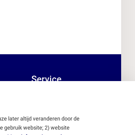
Service
Brandportal/Huisstijl (inlog)
Servicedesk HR (inlog)
Servicedesk IT
ze later altijd veranderen door de
Serviceportaal VU (inlog)
e gebruik website; 2) website