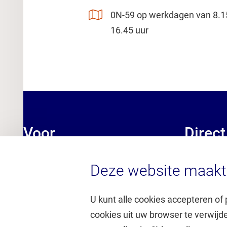
0N-59 op werkdagen van 8.15
16.45 uur
Voor
Direct
1e-jaarsstudenten
Deze website maakt 
Mediathee
Journalisten
Samenwer
Medewerkers
Schrijfwijz
U kunt alle cookies accepteren of 
Studenten
Studiegids
cookies uit uw browser te verwijd