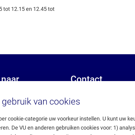
 tot 12.15 en 12.45 tot
 naar
Contact
gebruik van cookies
k
Contact algemeen
king UvA/VU
Contact patiënten
er
Personenzoeker (inlog)
per cookie-categorie uw voorkeur instellen. U kunt uw keu
Voor de media
eren. De VU en anderen gebruiken cookies voor: 1) analys