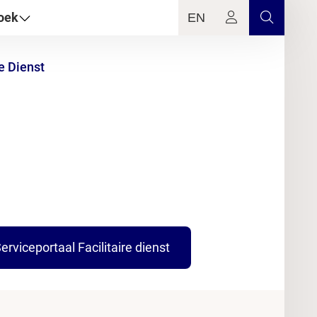
oek
EN
e Dienst
erviceportaal Facilitaire dienst