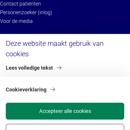
Contact patiënten
Personenzoeker (inlog)
Voor de media
Service
Deze website maakt gebruik van
cookies
Brandportal/Huisstijl (inlog)
Servicedesk HR (inlog)
Lees volledige tekst
Servicedesk IT
Serviceportaal VU (inlog)
Serviceportaal VU (voor externen)
Cookieverklaring
Accepteer alle cookies