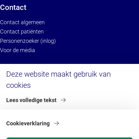
Contact
Contact algemeen
Contact patiënten
Personenzoeker (inlog)
Voor de media
Service
Deze website maakt gebruik van
cookies
Brandportal/Huisstijl (inlog)
Servicedesk HR (inlog)
Lees volledige tekst
Servicedesk IT
Serviceportaal VU (inlog)
Serviceportaal VU (voor externen)
Cookieverklaring