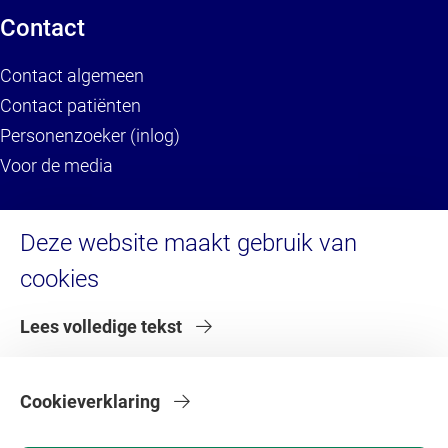
Contact
Contact algemeen
Contact patiënten
Personenzoeker (inlog)
Voor de media
Service
Deze website maakt gebruik van
cookies
Brandportal/Huisstijl (inlog)
Servicedesk HR (inlog)
Lees volledige tekst
Servicedesk IT
Serviceportaal VU (inlog)
Serviceportaal VU (voor externen)
Cookieverklaring