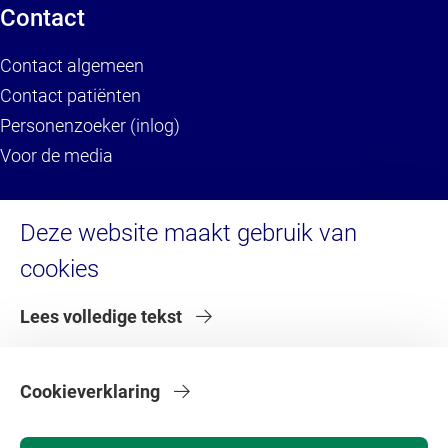
Contact
Contact algemeen
Contact patiënten
Personenzoeker (inlog)
Voor de media
Service
Deze website maakt gebruik van
cookies
Brandportal/Huisstijl (inlog)
Servicedesk HR (inlog)
Lees volledige tekst
Servicedesk IT
Serviceportaal VU (inlog)
Serviceportaal VU (voor externen)
Cookieverklaring