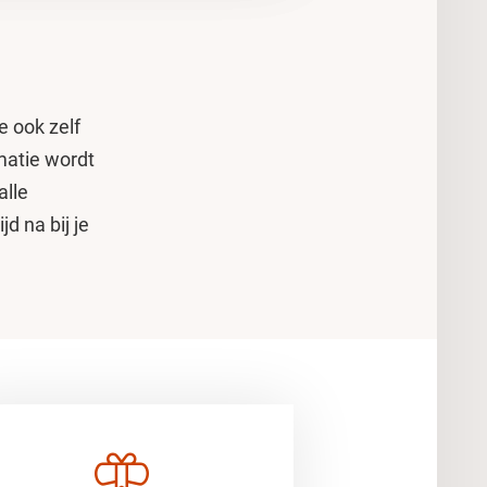
e ook zelf
matie wordt
alle
jd na bij je