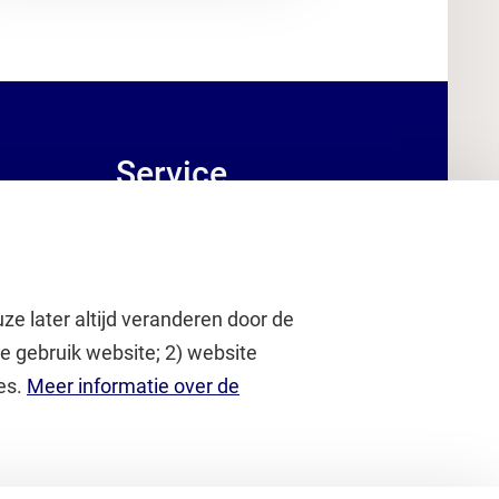
Service
Brandportal/Huisstijl (inlog)
Servicedesk HR (inlog)
Servicedesk IT
ze later altijd veranderen door de
Serviceportaal VU (inlog)
e gebruik website; 2) website
Serviceportaal VU (voor externen)
es.
Meer informatie over de