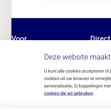
Voor
Direct
1e-jaarsstudenten
Deze website maakt 
Mediathee
Journalisten
Samenwer
Medewerkers
Schrijfwijz
U kunt alle cookies accepteren of 
Studenten
Studiegids
cookies uit uw browser te verwijd
Verwijzers
Werken bi
personalisatie; 3) koppelingen me
Zij-instromers
Zenya (inl
cookies die wij gebruiken
.