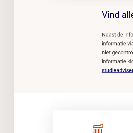
Vind all
Naast de info
informatie vi
niet gecontro
informatie klo
studieadvise