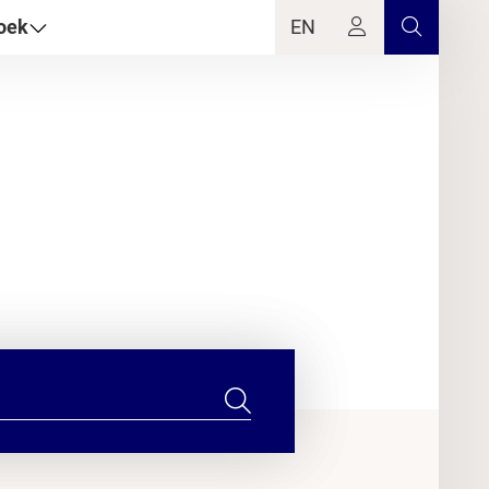
oek
EN