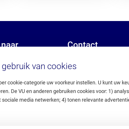
 naar
Contact
gebruik van cookies
k
Contact algemeen
king UvA/VU
Contact patiënten
er
Personenzoeker (inlog)
per cookie-categorie uw voorkeur instellen. U kunt uw keu
Voor de media
eren. De VU en anderen gebruiken cookies voor: 1) analys
j ACTA
t sociale media netwerken; 4) tonen relevante advertenti
og)