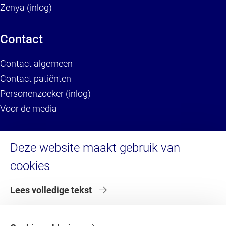
Zenya (inlog)
Contact
Contact algemeen
Contact patiënten
Personenzoeker (inlog)
Voor de media
Service
Deze website maakt gebruik van
cookies
Brandportal/Huisstijl (inlog)
Servicedesk HR (inlog)
Lees volledige tekst
Servicedesk IT
Serviceportaal VU (inlog)
Serviceportaal VU (voor externen)