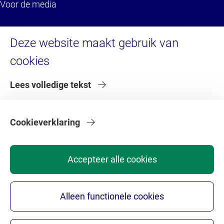
Voor de media
Service
Deze website maakt gebruik van
cookies
Brandportal/Huisstijl (inlog)
Servicedesk HR (inlog)
Lees volledige tekst
Servicedesk IT
Serviceportaal VU (inlog)
Serviceportaal VU (voor externen)
Cookieverklaring
Accepteer alle cookies
Alleen functionele cookies
Privacy statement
Disclaimer
Colofon ACTA.nl
Cookie Settings
Copyright © 2026 - Academisch Centrum Tandheelkunde