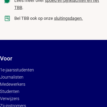
Lees meer over
spoed en pijnklachten en het
TBB
.
Bel TBB ook op onze
sluitingsdagen.
Voor
1e-jaarsstudenten
Journalisten
Medewerkers
Studenten
Verwijzers
Zij-instromers