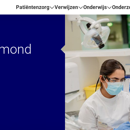
Patiëntenzorg
Verwijzen
Onderwijs
Onderz
Centrum Tandheelkun
 mond